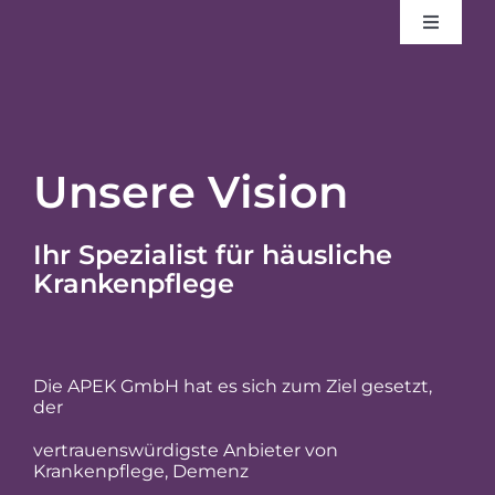
Zum
Toggle
Navigat
Unsere Vision
Inhalt
Unsere Dienstleistungen
Unsere Vision
springen
Leitung
Ihr Spezialist für häusliche
Krankenpflege
Kontakt
Stellenangebote
Die APEK GmbH hat es sich zum Ziel gesetzt,
der
vertrauenswürdigste Anbieter von
Krankenpflege, Demenz